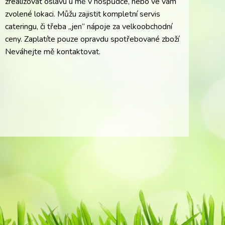
zrealizovat oslavu u mě v hospůdce, nebo ve vám
zvolené lokaci. Můžu zajistit kompletní servis
cateringu, či třeba „jen“ nápoje za velkoobchodní
ceny. Zaplatíte pouze opravdu spotřebované zboží
Neváhejte mě kontaktovat.