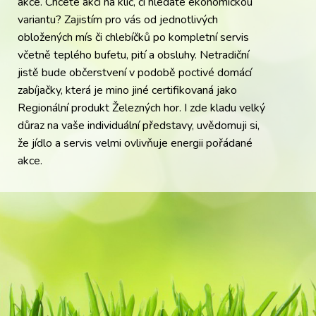
akce. Chcete akci na klíč, či hledáte ekonomickou
variantu? Zajistím pro vás od jednotlivých
obložených mís či chlebíčků po kompletní servis
včetně teplého bufetu, pití a obsluhy. Netradiční
jistě bude občerstvení v podobě poctivé domácí
zabíjačky, která je mino jiné certifikovaná jako
Regionální produkt Železných hor. I zde kladu velký
důraz na vaše individuální představy, uvědomuji si,
že jídlo a servis velmi ovlivňuje energii pořádané
akce.